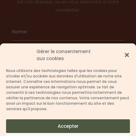
sur nos réseaux, ou en vous inscrivant à notre
newsletter.
Gérer le consentement
aux cookies
Nous utilisons des technologies telles que les cookies pour
S'ABONNER
stocker et/ou accéder aux données d'utilisation de notre site
internet. Connaître ces informations nous permet de vous
assurer une expérience de navigation optimale. Le fait de
consentir à ces technologies nous permettra notamment de
vérifier la pertinence de nos contenus. Votre consentement peut
avoir un impact sur le bon fonctionnement du site et des
services qu'il propose.
Frasil © 2026
Accepter
Mentions Légales
|
Politique de Confidentialité
|